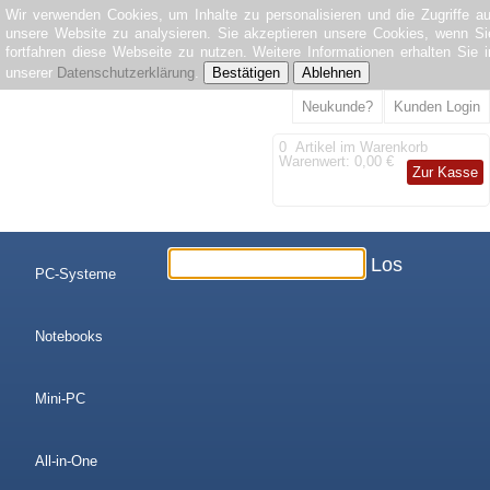
Wir verwenden Cookies, um Inhalte zu personalisieren und die Zugriffe au
unsere Website zu analysieren. Sie akzeptieren unsere Cookies, wenn Si
fortfahren diese Webseite zu nutzen. Weitere Informationen erhalten Sie i
unserer
Datenschutzerklärung
.
Bestätigen
Ablehnen
Neukunde?
Kunden Login
0
Artikel im Warenkorb
Warenwert:
0,00 €
Zur Kasse
Los
PC-Systeme
Notebooks
Mini-PC
All-in-One